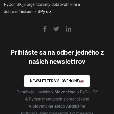
PyCon SK je organizovaný dobrovoľníkmi a
dobrovoľníčkami z
SPy o.z.
.
Prihláste sa na odber jedného z
našich newslettrov
NEWSLETTER V SLOVENČINE
Dostávajte novinky
v Slovenčine
o PyCon SK
& Python meetupoch s prednáškami
v Slovenčine alebo Angličtine
(približne jeden mail každý 1-2 mesiace)