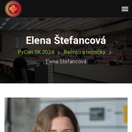
Elena Štefancová
PyCon SK 2024
Rečníci a rečníčky
Elena Štefancová