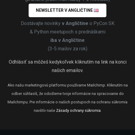
NEWSLETTER V ANGLIČTINE
Dostávajte novinky
v Angličtine
o PyCon SK
& Python meetupoch s prednáškami
iba v Angličtine
(3-5 mailov za rok)
Odhlásiť sa môžeš kedykoľvek kliknutím na link na konci
našich emailov.
Ako našu marketingovú platformu používame Mailchimp. Kliknutím na
odber súhlasíš, že odošleme tvoje informácie na spracovanie do
Mailchimpu. Pre informácie o našich postupoch na ochranu súkromia
navštív naše
Zásady ochrany súkromia
.