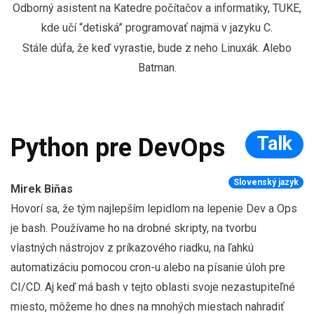
Odborný asistent na Katedre počítačov a informatiky, TUKE,
kde učí “detiská” programovať najmä v jazyku C.
Stále dúfa, že keď vyrastie, bude z neho Linuxák. Alebo
Batman.
Talk
Python pre DevOps
Slovenský jazyk
Mirek Biňas
Hovorí sa, že tým najlepším lepidlom na lepenie Dev a Ops
je bash. Používame ho na drobné skripty, na tvorbu
vlastných nástrojov z príkazového riadku, na ľahkú
automatizáciu pomocou cron-u alebo na písanie úloh pre
CI/CD. Aj keď má bash v tejto oblasti svoje nezastupiteľné
miesto, môžeme ho dnes na mnohých miestach nahradiť