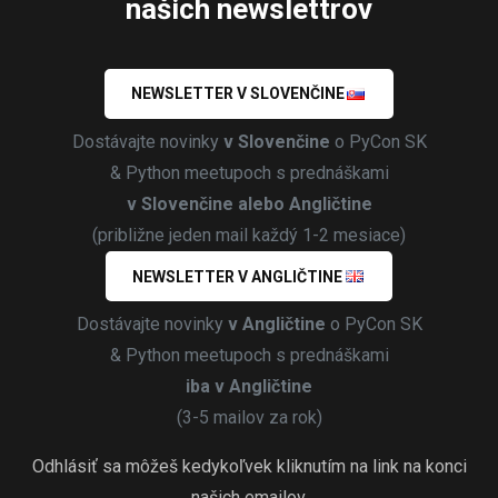
našich newslettrov
NEWSLETTER V SLOVENČINE
Dostávajte novinky
v Slovenčine
o PyCon SK
& Python meetupoch s prednáškami
v Slovenčine alebo Angličtine
(približne jeden mail každý 1-2 mesiace)
NEWSLETTER V ANGLIČTINE
Dostávajte novinky
v Angličtine
o PyCon SK
& Python meetupoch s prednáškami
iba v Angličtine
(3-5 mailov za rok)
Odhlásiť sa môžeš kedykoľvek kliknutím na link na konci
našich emailov.