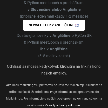
& Python meetupoch s prednáškami
v Slovenčine alebo Angličtine
(približne jeden mail každý 1-2 mesiace)
NEWSLETTER V ANGLIČTINE
Dostávajte novinky
v Angličtine
o PyCon SK
& Python meetupoch s prednáškami
iba v Angličtine
(3-5 mailov za rok)
Odhlásiť sa môžeš kedykoľvek kliknutím na link na konci
našich emailov.
Ako našu marketingovú platformu používame Mailchimp. Kliknutím na
odber súhlasíš, že odošleme tvoje informácie na spracovanie do
Mailchimpu. Pre informácie o našich postupoch na ochranu súkromia
navštív naše
Zásady ochrany súkromia
.