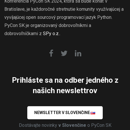
Konferencia PyCon SK 2024, ktorá sa bude konať v
Bratislave, je každoročné stretnutie komunity využívajúcej a
vyvíjajúcej open sourcový programovací jazyk Python.
PyCon SK je organizovaný dobrovoľníkmi a
dobrovoľníčkami z
SPy o.z.
.
Prihláste sa na odber jedného z
našich newslettrov
NEWSLETTER V SLOVENČINE
Dostávajte novinky
v Slovenčine
o PyCon SK