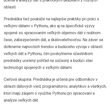
učenia a analýzy dát s praktickými ukážkami z rôznych
oblastí.
Prednáška tiež poukáže na najlepšie praktiky pri práci s
veľkými dátami v Pythonu, ako aj na špecifické výzvy
spojené so spracovaním veľkých objemov dát v reálnom
čase, zabezpečením dát, a škálovateľnosťou. Na záver sa
dotkneme najnovších trendov a budúceho vývoja v oblasti
veľkých dát a Pythonu, čím poskytneme účastníkom
prednášky ucelený pohľad na súčasný a budúci stav
technológií spojených s veľkými dátami.
Cieľová skupina: Prednáška je určená pre odborníkov v
oblasti dátových vied, programátorov, analytikov a všetkých,
ktorí majú záujem o využitie Pythonu pri spracovaní a
analýze veľkých dát.