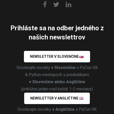
Prihláste sa na odber jedného z
našich newslettrov
NEWSLETTER V SLOVENČINE
Dostávajte novinky
v Slovenčine
o PyCon SK
& Python meetupoch s prednáškami
v Slovenčine alebo Angličtine
(približne jeden mail každý 1-2 mesiace)
NEWSLETTER V ANGLIČTINE
Dostávajte novinky
v Angličtine
o PyCon SK