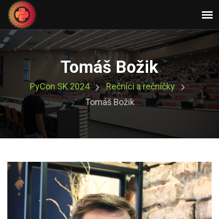
Tomáš Božik
PyCon SK 2024
Rečníci a rečníčky
Tomáš Božik